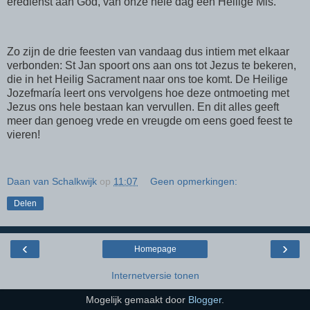
eredienst aan God, van onze hele dag een Heilige Mis.
Zo zijn de drie feesten van vandaag dus intiem met elkaar
verbonden: St Jan spoort ons aan ons tot Jezus te bekeren,
die in het Heilig Sacrament naar ons toe komt. De Heilige
Jozefmaría leert ons vervolgens hoe deze ontmoeting met
Jezus ons hele bestaan kan vervullen. En dit alles geeft
meer dan genoeg vrede en vreugde om eens goed feest te
vieren!
Daan van Schalkwijk
op
11:07
Geen opmerkingen:
Delen
‹
›
Homepage
Internetversie tonen
Mogelijk gemaakt door
Blogger
.