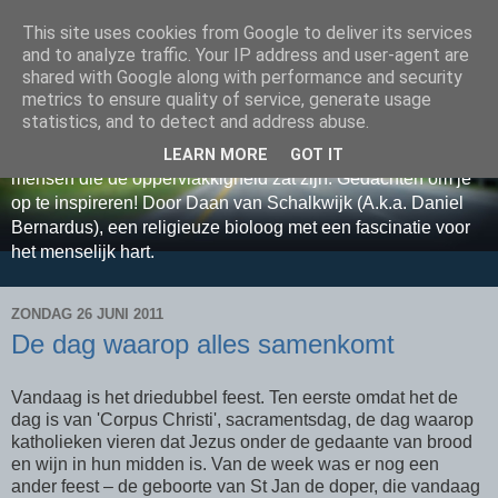
This site uses cookies from Google to deliver its services
Relax, Relate, Reflect met
and to analyze traffic. Your IP address and user-agent are
shared with Google along with performance and security
Daan van Schalkwijk
metrics to ensure quality of service, generate usage
statistics, and to detect and address abuse.
Sta samen ontspannen stil bij grote levensvragen. Voor
LEARN MORE
GOT IT
mensen die de oppervlakkigheid zat zijn. Gedachten om je
op te inspireren! Door Daan van Schalkwijk (A.k.a. Daniel
Bernardus), een religieuze bioloog met een fascinatie voor
het menselijk hart.
ZONDAG 26 JUNI 2011
De dag waarop alles samenkomt
Vandaag is het driedubbel feest. Ten eerste omdat het de
dag is van 'Corpus Christi', sacramentsdag, de dag waarop
katholieken vieren dat Jezus onder de gedaante van brood
en wijn in hun midden is. Van de week was er nog een
ander feest – de geboorte van St Jan de doper, die vandaag