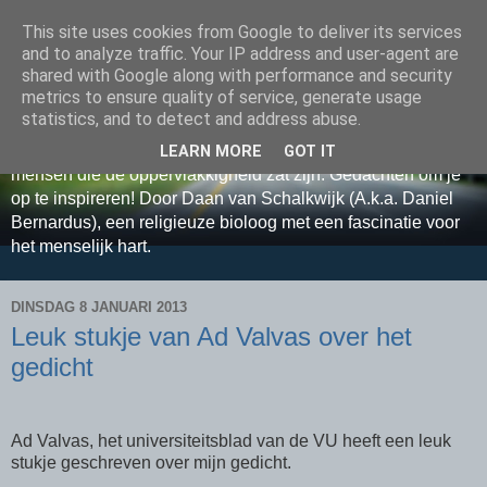
This site uses cookies from Google to deliver its services
Relax, Relate, Reflect met
and to analyze traffic. Your IP address and user-agent are
shared with Google along with performance and security
Daan van Schalkwijk
metrics to ensure quality of service, generate usage
statistics, and to detect and address abuse.
Sta samen ontspannen stil bij grote levensvragen. Voor
LEARN MORE
GOT IT
mensen die de oppervlakkigheid zat zijn. Gedachten om je
op te inspireren! Door Daan van Schalkwijk (A.k.a. Daniel
Bernardus), een religieuze bioloog met een fascinatie voor
het menselijk hart.
DINSDAG 8 JANUARI 2013
Leuk stukje van Ad Valvas over het
gedicht
Ad Valvas, het universiteitsblad van de VU heeft een leuk
stukje geschreven over mijn gedicht.