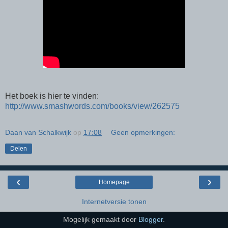
Het boek is hier te vinden:
http://www.smashwords.com/books/view/262575
Daan van Schalkwijk
op
17:08
Geen opmerkingen:
Delen
‹
›
Homepage
Internetversie tonen
Mogelijk gemaakt door
Blogger
.