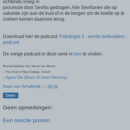
ochtends vroeg in
processie door Sevilla gedragen. Alle Sevillanen die op
vakantie zijn aan de kust of in de bergen om de koelte op te
zoeken komen daarvoor terug.
Download hier de podcast:
Patrologie 2 - eerste kerkvaders -
podcast
De vorige podcast in deze serie is
hier
te vinden.
Bronvermelding: Ave Verum van Mozart
– The Choir of New College, Oxford
Agnus Dei (Music of Inner Harmony).
–
Daan van Schalkwijk
op
20:42
Delen
Geen opmerkingen:
Een reactie posten