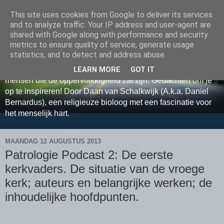
This site uses cookies from Google to deliver its services
Relax, Relate, Reflect met
and to analyze traffic. Your IP address and user-agent are
shared with Google along with performance and security
Daan van Schalkwijk
metrics to ensure quality of service, generate usage
statistics, and to detect and address abuse.
Sta samen ontspannen stil bij grote levensvragen. Voor
LEARN MORE
GOT IT
mensen die de oppervlakkigheid zat zijn. Gedachten om je
op te inspireren! Door Daan van Schalkwijk (A.k.a. Daniel
Bernardus), een religieuze bioloog met een fascinatie voor
het menselijk hart.
MAANDAG 12 AUGUSTUS 2013
Patrologie Podcast 2: De eerste
kerkvaders. De situatie van de vroege
kerk; auteurs en belangrijke werken; de
inhoudelijke hoofdpunten.